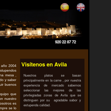
920 22 87 72
Visítenos en Avila
l año 2004
estupendos
Nuestros platos se basan
ena mesa ,
do y saber
principalmente en la carne , por nuestra
uir buenos
experiencia de mercado sabemos
seleccionar las mejores de las
equipo que
privilegiadas zonas de Avila que se
on nuestro
distinguen por su agradable sabor y
osotros es
estupenda calidad.
empre se lo