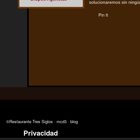
solucionaremos sin ningún
Pin It
©Restaurante Tres Siglos ·
mcd3
·
blog
Privacidad