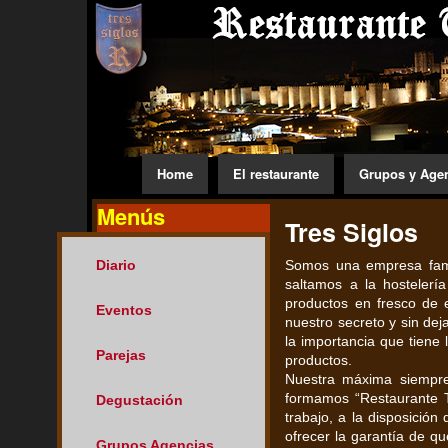
Home
El restaurante
Grupos y Age
Menús
Tres Siglos
Diario
Somos una empresa famil
saltamos a la hosteler
productos en fresco de 
Eventos
nuestro secreto y sin de
la importancia que tiene
Parejas
productos.
Nuestra máxima siempre 
formamos “Restaurante T
Degustación
trabajo, a la disposició
ofrecer la garantía de qu
Grupos Agencias