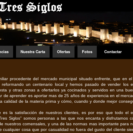
ncias
Nuestra Carta
Ofertas
Fotos
Contactar
iar procedente del mercado municipal situado enfrente, que en e
ía reformando un centenario local y hemos pasado de vender los 
esta y otras zonas a ofertarlos ya cocinados y servidos en una bu
jar de aprender es aportar mas de 25 años de experiencia en el merca
 la calidad de la materia prima y cómo, cuando y donde mejor conseg
es la satisfacción de nuestros clientes, es por eso que todo el 
res Siglos” somos personas a las que nos encanta y disfrutamos c
n de nuestros comensales, y una de las normas mas importante para n
e cualquier cosa que por casualidad no fuera del gusto del cliente si