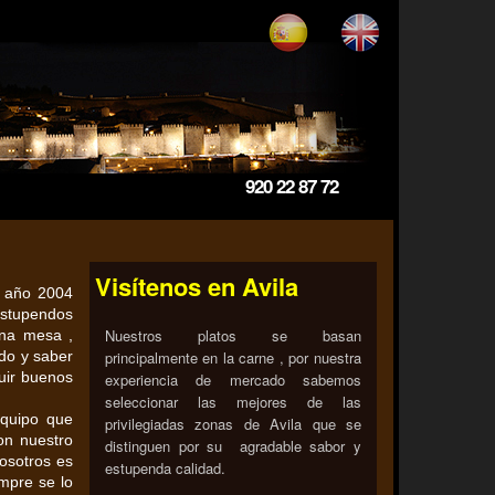
920 22 87 72
Visítenos en Avila
l año 2004
estupendos
Nuestros platos se basan
ena mesa ,
do y saber
principalmente en la carne , por nuestra
uir buenos
experiencia de mercado sabemos
seleccionar las mejores de las
equipo que
privilegiadas zonas de Avila que se
on nuestro
distinguen por su agradable sabor y
osotros es
estupenda calidad.
empre se lo