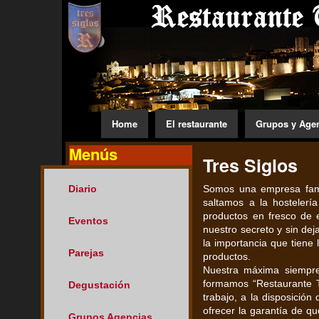
Home
El restaurante
Grupos y Age
Menús
Tres Siglos
Diario
Somos una empresa famil
saltamos a la hosteler
productos en fresco de 
Eventos
nuestro secreto y sin de
la importancia que tiene
Parejas
productos.
Nuestra máxima siempre 
formamos “Restaurante T
Degustación
trabajo, a la disposició
ofrecer la garantía de qu
Grupos Agencias