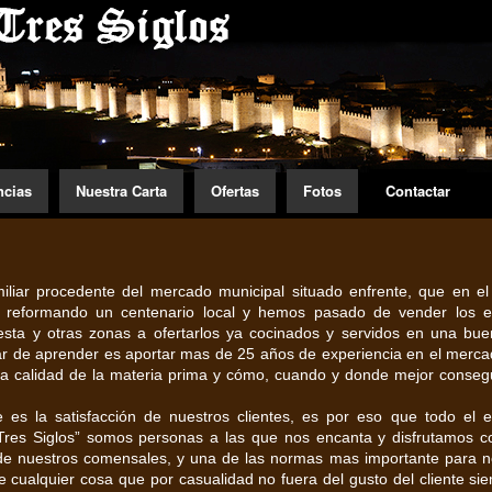
ncias
Nuestra Carta
Ofertas
Fotos
Contactar
iar procedente del mercado municipal situado enfrente, que en e
ía reformando un centenario local y hemos pasado de vender los 
esta y otras zonas a ofertarlos ya cocinados y servidos en una bu
jar de aprender es aportar mas de 25 años de experiencia en el merca
 la calidad de la materia prima y cómo, cuando y donde mejor conseg
es la satisfacción de nuestros clientes, es por eso que todo el 
res Siglos” somos personas a las que nos encanta y disfrutamos c
n de nuestros comensales, y una de las normas mas importante para n
e cualquier cosa que por casualidad no fuera del gusto del cliente si