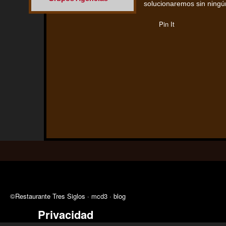
solucionaremos sin ningún
Pin It
©Restaurante Tres Siglos ·
mcd3
·
blog
Privacidad