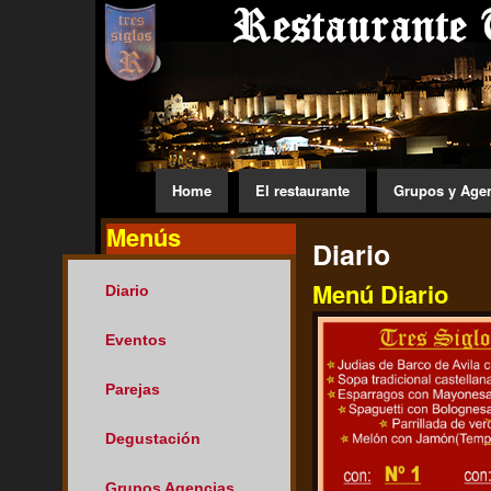
Home
El restaurante
Grupos y Age
Menús
Diario
Menú Diario
Diario
Eventos
Parejas
Degustación
Grupos Agencias