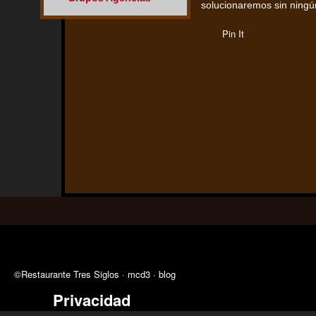
solucionaremos sin ningún
Pin It
©Restaurante Tres Siglos ·
mcd3
·
blog
Privacidad