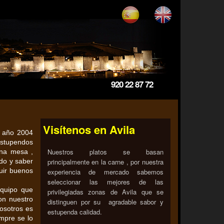
920 22 87 72
Visítenos en Avila
l año 2004
estupendos
Nuestros platos se basan
ena mesa ,
do y saber
principalmente en la carne , por nuestra
uir buenos
experiencia de mercado sabemos
seleccionar las mejores de las
equipo que
privilegiadas zonas de Avila que se
on nuestro
distinguen por su agradable sabor y
osotros es
estupenda calidad.
empre se lo