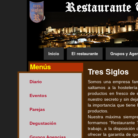
Inicio
El restaurante
Grupos y Age
Menús
Tres Siglos
Diario
Somos una empresa famil
saltamos a la hosteler
productos en fresco de 
Eventos
nuestro secreto y sin de
la importancia que tiene
Parejas
productos.
Nuestra máxima siempre 
formamos “Restaurante T
Degustación
trabajo, a la disposició
ofrecer la garantía de qu
Grupos Agencias