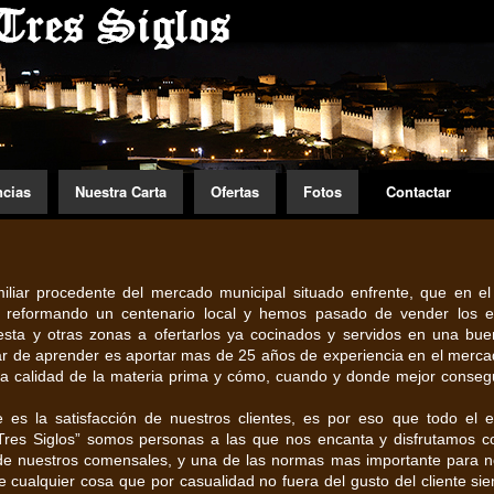
ncias
Nuestra Carta
Ofertas
Fotos
Contactar
iar procedente del mercado municipal situado enfrente, que en e
ía reformando un centenario local y hemos pasado de vender los 
esta y otras zonas a ofertarlos ya cocinados y servidos en una bu
jar de aprender es aportar mas de 25 años de experiencia en el merca
 la calidad de la materia prima y cómo, cuando y donde mejor conseg
es la satisfacción de nuestros clientes, es por eso que todo el 
res Siglos” somos personas a las que nos encanta y disfrutamos c
n de nuestros comensales, y una de las normas mas importante para n
e cualquier cosa que por casualidad no fuera del gusto del cliente si