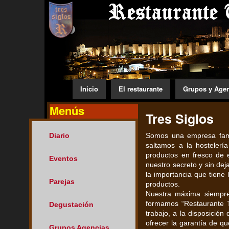
Inicio
El restaurante
Grupos y Age
Menús
Tres Siglos
Diario
Somos una empresa famil
saltamos a la hosteler
productos en fresco de 
Eventos
nuestro secreto y sin de
la importancia que tiene
Parejas
productos.
Nuestra máxima siempre 
formamos “Restaurante T
Degustación
trabajo, a la disposició
ofrecer la garantía de qu
Grupos Agencias