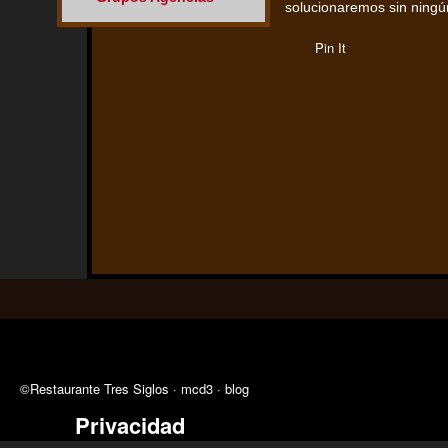
solucionaremos sin ningún
Pin It
©Restaurante Tres Siglos ·
mcd3
·
blog
Privacidad