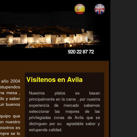
920 22 87 72
Visítenos en Avila
l año 2004
estupendos
Nuestros platos se basan
ena mesa ,
do y saber
principalmente en la carne , por nuestra
uir buenos
experiencia de mercado sabemos
seleccionar las mejores de las
equipo que
privilegiadas zonas de Avila que se
on nuestro
distinguen por su agradable sabor y
osotros es
estupenda calidad.
empre se lo