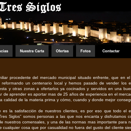
ncias
Nuestra Carta
Ofertas
Fotos
Contactar
iar procedente del mercado municipal situado enfrente, que en e
ía reformando un centenario local y hemos pasado de vender los 
esta y otras zonas a ofertarlos ya cocinados y servidos en una bu
jar de aprender es aportar mas de 25 años de experiencia en el merca
 la calidad de la materia prima y cómo, cuando y donde mejor conseg
es la satisfacción de nuestros clientes, es por eso que todo el 
res Siglos” somos personas a las que nos encanta y disfrutamos c
n de nuestros comensales, y una de las normas mas importante para n
e cualquier cosa que por casualidad no fuera del gusto del cliente si